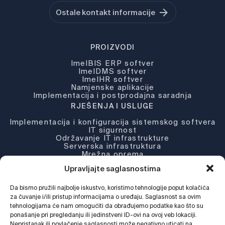
Ostale kontakt informacije
PROIZVODI
ImelBIS ERP softver
ImelDMS softver
ImelHR softver
Namjenske aplikacije
Implementacija i postprodajna saradnja
RJEŠENJA I USLUGE
Implementacija i konfiguracija sistemskog softvera
IT sigurnost
Održavanje IT infrastrukture
Serverska infrastruktura
Mrežna oprema
Partneri i licence
Upravljajte saglasnostima
KOMPANIJA
O nama
Da bismo pružili najbolje iskustvo, koristimo tehnologije poput kolačića
Novosti
za čuvanje i/ili pristup informacijama o uređaju. Saglasnost sa ovim
Djelatnosti
tehnologijama će nam omogućiti da obrađujemo podatke kao što su
Podrška
ponašanje pri pregledanju ili jedinstveni ID-ovi na ovoj veb lokaciji.
Web Shop
Nepristanak ili povlačenje saglasnosti može negativno uticati na