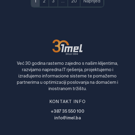
1
2
3
…
20
Naprijed
Već 30 godina rastemo zajedno s našim klijentima,
razvijamo napredna IT rješenja, projektujemo i
izrađujemo informacione sisteme te pomažemo
partnerima u optimizaciji poslovanja na domaćem i
inostranom tržištu.
KONTAKT INFO
+387 35 550 100
info@imel.ba