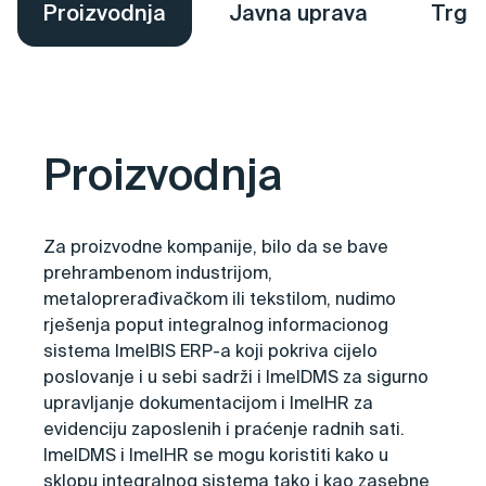
Proizvodnja
Javna uprava
Trgo
Proizvodnja
Za proizvodne kompanije, bilo da se bave
prehrambenom industrijom,
metaloprerađivačkom ili tekstilom, nudimo
rješenja poput integralnog informacionog
sistema
ImelBIS
ERP-a koji pokriva cijelo
poslovanje i u sebi sadrži i
ImelDMS
za sigurno
upravljanje dokumentacijom i
ImelHR
za
evidenciju zaposlenih i praćenje radnih sati.
ImelDMS i ImelHR se mogu koristiti kako u
sklopu integralnog sistema tako i kao zasebne