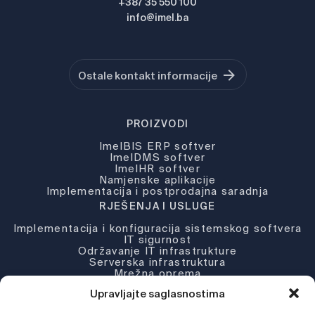
+387 35 550 100
info@imel.ba
Ostale kontakt informacije
PROIZVODI
ImelBIS ERP softver
ImelDMS softver
ImelHR softver
Namjenske aplikacije
Implementacija i postprodajna saradnja
RJEŠENJA I USLUGE
Implementacija i konfiguracija sistemskog softvera
IT sigurnost
Održavanje IT infrastrukture
Serverska infrastruktura
Mrežna oprema
Partneri i licence
Upravljajte saglasnostima
KOMPANIJA