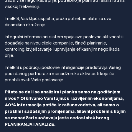
Sada, više nego ikada prije, potrebno je planirati i analizirati na
visokoj frekvenciji.
ImelBIS, Vaš ključ uspjeha, pruža potrebne alate za ovo
dinamično okruženje.
Integralni informacioni sistem spaja sve poslovne aktivnosti i
događaje na nivou cijele kompanije, čineći planiranje,
kontroling, izvještavanje i upravljanje efikasnijim nego ikada
prije.
ImelBIS u području poslovne inteligencije predstavlja Vašeg
pouzdanog partnera za menadžerske aktivnosti koje će
preoblikovati Vaše poslovanje.
Pitate se da li se analizira i planira samo na godišnjem
nivou? Otkrivamo Vam tajnu: u razvijenim ekonomijama,
40% informacija potiče iz računovodstva, ali samo o
prošlim i sadašnjim promjenama. Glavni problem s kojim
se menadžeri suočavaju jeste nedostatak brzog
PLANIRANJA i ANALIZE.