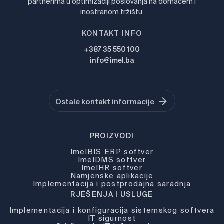
partnerima u optimizaciji poslovanja na domaćem i
inostranom tržištu.
KONTAKT INFO
+387 35 550 100
info@imel.ba
Ostale kontakt informacije
PROIZVODI
ImelBIS ERP softver
ImelDMS softver
ImelHR softver
Namjenske aplikacije
Implementacija i postprodajna saradnja
RJEŠENJA I USLUGE
Implementacija i konfiguracija sistemskog softvera
IT sigurnost