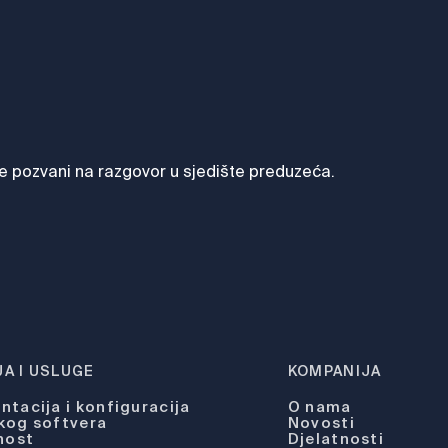
 će pozvani na razgovor u sjedište preduzeća.
A I USLUGE
KOMPANIJA
tacija i konfiguracija
O nama
kog softvera
Novosti
nost
Djelatnosti