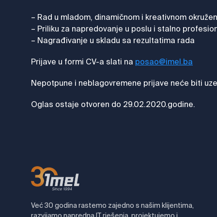
– Rad u mladom, dinamičnom i kreativnom okružen
– Priliku za napredovanje u poslu i stalno profesi
– Nagrađivanje u skladu sa rezultatima rada
Prijave u formi CV-a slati na
posao@imel.ba
Nepotpune i neblagovremene prijave neće biti uzete
Oglas ostaje otvoren do 29.02.2020.godine.
Već 30 godina rastemo zajedno s našim klijentima,
razvijamo napredna IT rješenja, projektujemo i