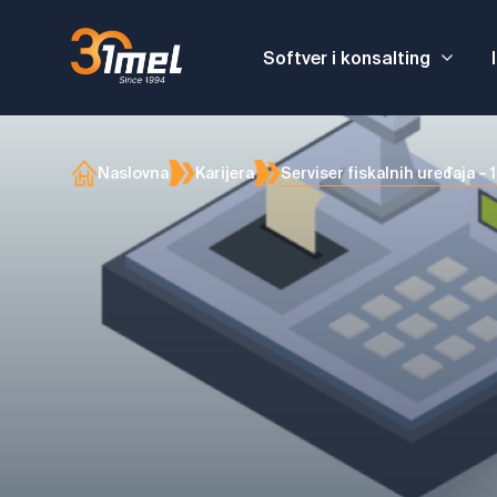
Softver i konsalting
Serviser fiskalnih uređaja – 1
Naslovna
Karijera