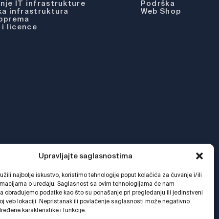
je IT infrastrukture
Podrška
a infrastruktura
Web Shop
 oprema
 i licence
Upravljajte saglasnostima
žili najbolje iskustvo, koristimo tehnologije poput kolačića za čuvanje i/ili
ormacijama o uređaju. Saglasnost sa ovim tehnologijama će nam
a obrađujemo podatke kao što su ponašanje pri pregledanju ili jedinstveni
oj veb lokaciji. Nepristanak ili povlačenje saglasnosti može negativno
dređene karakteristike i funkcije.