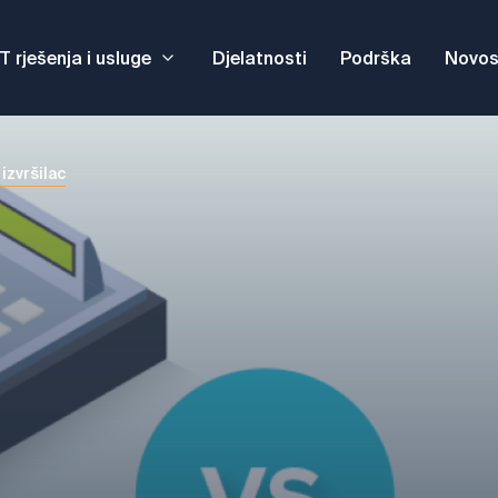
IT rješenja i usluge
Djelatnosti
Podrška
Novos
 izvršilac