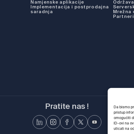
Namjenske aplikacije
Održavan
Implementacija i postprodajna
Serversk
saradnja
Mrežna
Partneri
Pratite nas !
Da bismo pru
pristup inf
omogućiti d
ID-ovi na ov
uticati na o