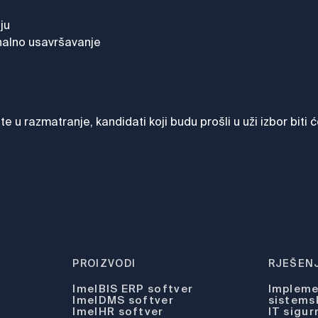
ju
onalno usavršavanje
 u razmatranje, kandidati koji budu prošli u uži izbor biti
PROIZVODI
RJEŠENJ
ImelBIS ERP softver
Implemen
ImelDMS softver
sistems
ImelHR softver
IT sigur