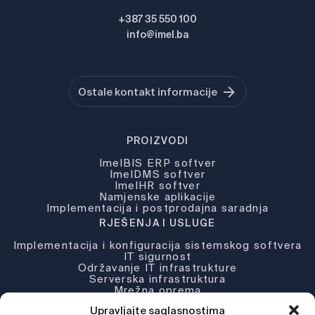
+387 35 550 100
info@imel.ba
Ostale kontakt informacije
PROIZVODI
ImelBIS ERP softver
ImelDMS softver
ImelHR softver
Namjenske aplikacije
Implementacija i postprodajna saradnja
RJEŠENJA I USLUGE
Implementacija i konfiguracija sistemskog softvera
IT sigurnost
Održavanje IT infrastrukture
Serverska infrastruktura
Mrežna oprema
Partneri i licence
Upravljajte saglasnostima