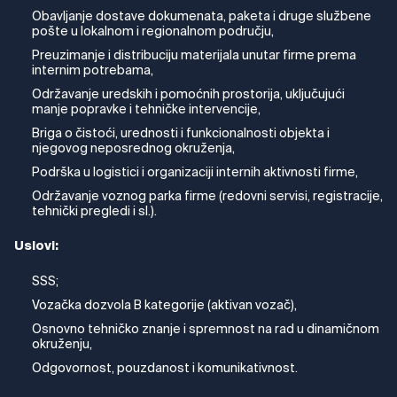
Obavljanje dostave dokumenata, paketa i druge službene
pošte u lokalnom i regionalnom području,
Preuzimanje i distribuciju materijala unutar firme prema
internim potrebama,
Održavanje uredskih i pomoćnih prostorija, uključujući
manje popravke i tehničke intervencije,
Briga o čistoći, urednosti i funkcionalnosti objekta i
njegovog neposrednog okruženja,
Podrška u logistici i organizaciji internih aktivnosti firme,
Održavanje voznog parka firme (redovni servisi, registracije,
tehnički pregledi i sl.).
Uslovi:
SSS;
Vozačka dozvola B kategorije (aktivan vozač),
Osnovno tehničko znanje i spremnost na rad u dinamičnom
okruženju,
Odgovornost, pouzdanost i komunikativnost.