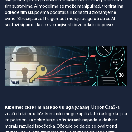
sve prisutnija kod poslovnih korisnika, rastu i rizici povezani s
tim sustavima. AI modelima se može manipulirati, trenirati na
određenim skupovima podataka ili koristiti u zlonamjerne
svrhe. Stručnjaci za IT sigurnost moraju osigurati da su AI
sustavi sigurni i da se sve ranjivosti brzo otkriju i isprave.
Uspon CaaS-a
Kibernetički kriminal kao usluga (CaaS):
znači da kibernetički kriminalci mogu kupiti alate i usluge koji su
im potrebni za pokretanje sofisticiranih napada, a da ih ne
moraju razvijati ispočetka. Očekuje se da će se ovaj trend