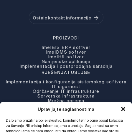
Ostale kontakt informacije
PROIZVODI
ImelBIS ERP softver
ImelDMS softver
ImelHR softver
Namjenske aplikacije
Implementacija i postprodajna saradnja
RJEŠENJA I USLUGE
Implementacija i konfiguracija sistemskog softvera
IT sigurnost
Održavanje IT infrastrukture
Serverska infrastruktura
Mrežna oprema
Partneri i licence
Upravljajte saglasnostima
KOMPANIJA
Da bismo pružili najbolje iskustvo, koristimo tehnologije poput kolačića
O nama
Novosti
za čuvanje i/ili pristup informacijama o uređaju. Saglasnost sa ovim
Djelatnosti
tehnologijama će nam omogućiti da obrađujemo podatke kao što su