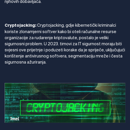
njihovih dobavljača.
Cryptojacking, gdje kibernetički kriminalci
Cryptojacking:
koriste zlonamjerni softver kako bi oteli računalne resurse
organizacije za rudarenje kriptovalute, postalo je veliki
sigurnosni problem. U 2023. timovi za IT sigurnost moraju biti
svjesni ove prijetnje i poduzeti korake da je spriječe, uključujući
korištenje antivirusnog softvera, segmentaciju mreže i česta
sigurnosna ažuriranja.