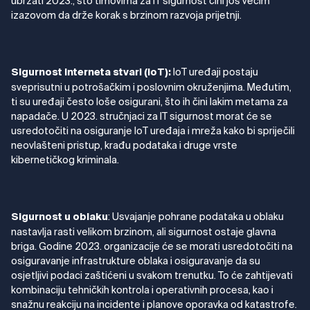
ubrzati 2023., što timovima za IT sigurnost čini još većim
izazovom da drže korak s brzinom razvoja prijetnji.
IoT uređaji postaju
Sigurnost Interneta stvari (IoT):
sveprisutni u potrošačkim i poslovnim okruženjima. Međutim,
ti su uređaji često loše osigurani, što ih čini lakim metama za
napadače. U 2023. stručnjaci za IT sigurnost morat će se
usredotočiti na osiguranje IoT uređaja i mreža kako bi spriječili
neovlašteni pristup, krađu podataka i druge vrste
kibernetičkog kriminala.
: Usvajanje pohrane podataka u oblaku
Sigurnost u oblaku
nastavlja rasti velikom brzinom, ali sigurnost ostaje glavna
briga. Godine 2023. organizacije će se morati usredotočiti na
osiguravanje infrastrukture oblaka i osiguravanje da su
osjetljivi podaci zaštićeni u svakom trenutku. To će zahtijevati
kombinaciju tehničkih kontrola i operativnih procesa, kao i
snažnu reakciju na incidente i planove oporavka od katastrofe.