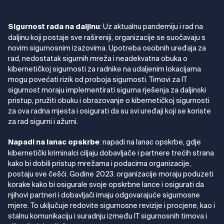
: Uz aktualnu pandemiju i rad na
Sigurnost rada na daljinu
daljinu koji postaje sve rašireniji, organizacije se suočavaju s
novim sigurnosnim izazovima. Upotreba osobnih uređaja za
rad, nedostatak sigurnih mreža i neadekvatna obuka o
kibernetičkoj sigurnosti za radnike na udaljenim lokacijama
mogu povećati rizik od proboja sigurnosti. Timovi za IT
sigurnost moraju implementirati sigurna rješenja za daljinski
pristup, pružiti obuku i obrazovanje o kibernetičkoj sigurnosti
za ova radna mjesta i osigurati da su svi uređaji koji se koriste
za rad sigurni i ažurni.
: napadi na lanac opskrbe, gdje
Napadi na lanac opskrbe
kibernetički kriminalci ciljaju dobavljače i partnere trećih strana
kako bi dobili pristup mrežama i podacima organizacije,
postaju sve češći. Godine 2023. organizacije moraju poduzeti
korake kako bi osigurale svoje opskrbne lance i osigurati da
njihovi partneri i dobavljači imaju odgovarajuće sigurnosne
mjere. To uključuje redovite sigurnosne revizije i procjene, kao i
stalnu komunikaciju i suradnju između IT sigurnosnih timova i