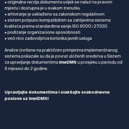
• originalna verzija dokumenta uvijek se nalazi na pravom
mjestu i dostupna je u svakom trenutku
• arhiviranje je usklađeno sa zakonskom regulativom
• sistem potpuno kompatibilnim sa zahtjevima sistema
kvaliteta prema standardima serije ISO 9000 i 27000.
• podizanje organizacione sposobnosti
• veći nivo zadovoljstva korisnika javnih usluga
Analize izvršene na praktičnim primjerima implementiranog
sistema pokazale su da je povrat uloženih sredstva u Sistem
za upravljanje dokumentima
u prosjeku u periodu od
ImeDMS
6 mjeseci do 2 godine.
Upravljajte dokumentima i olakšajte svakodnevne
poslove uz ImelDMS!