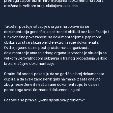
pretraga za potrebnim informacijama i dokumentima spora,
otežana i u velikom broju slučajeva uzaludna.
Također, postoje situacije u organima uprave da se
dokumentacija generiše u elektronski oblik ali bez klasifikacije i
funkcionalne povezanosti sa dokumentacijom u papirnom
obliku, što stvara lažni privid elektronizacije dokumenata.
Ovdje je jasno da ne postoji sistemska organizacija
dokumentacije unutar jednog organa i stvorena je situacija sa
velikom vjerovatnoćom gubljenja ili trajnog propadanja velikog
broja značajne dokumentacije.
Statistički podaci pokazuju da se godišnje broj dokumenata
duplira, a da svaki zaposlenik gubi najmanje 2 sata dnevno,
zbog nesređene ili neažurirane dokumentacije, te da se i
pored toga svaki četrnaesti dokument izgubi.
Postavlja se pitanje: „Kako riješiti ovaj problem?“.