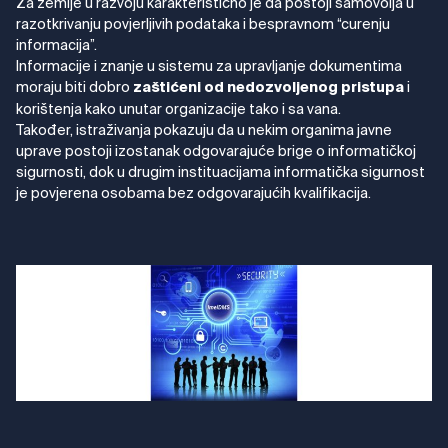
Za zemlje u razvoju karakteristično je da postoji samovolja u
razotkrivanju povjerljivih podataka i bespravnom “curenju
informacija”.
Informacije i znanje u sistemu za upravljanje dokumentima
moraju biti dobro
i
zaštićeni od nedozvoljenog pristupa
korištenja kako unutar organizacije tako i sa vana.
Također, istraživanja pokazuju da u nekim organima javne
uprave postoji izostanak odgovarajuće brige o informatičkoj
sigurnosti, dok u drugim instituacijama informatička sigurnost
je povjerena osobama bez odgovarajućih kvalifikacija.