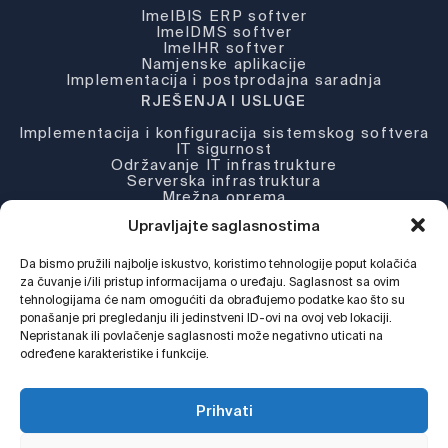
ImelBIS ERP softver
ImelDMS softver
ImelHR softver
Namjenske aplikacije
Implementacija i postprodajna saradnja
RJEŠENJA I USLUGE
Implementacija i konfiguracija sistemskog softvera
IT sigurnost
Održavanje IT infrastrukture
Serverska infrastruktura
Mrežna oprema
Partneri i licence
Upravljajte saglasnostima
KOMPANIJA
Da bismo pružili najbolje iskustvo, koristimo tehnologije poput kolačića
O nama
Novosti
za čuvanje i/ili pristup informacijama o uređaju. Saglasnost sa ovim
Djelatnosti
tehnologijama će nam omogućiti da obrađujemo podatke kao što su
Podrška
ponašanje pri pregledanju ili jedinstveni ID-ovi na ovoj veb lokaciji.
Web Shop
Nepristanak ili povlačenje saglasnosti može negativno uticati na
određene karakteristike i funkcije.
Pratite nas !
Prihvati