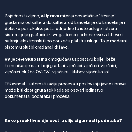
Pojednostavljeno,
mijenja dosadašnje “trčanje”
eUprava
građanina od šaltera do šaltera, od kancelarije do kancelarije i
dolaske po nekoliko puta radi jedne te iste usluge i stvara
sistem gdje građanin iz svoga doma podnese sve zahtjeve i
na kraju elektronski ili po pouzeću plati tu uslugu. To je moderni
sistem u službi građana i države.
omogućava uspostavu bolje i brže
eVijeće/eSkupština
komunikacije na relaciji građani-vijećnici, vijećnici-vijećnici,
vijećnici-služba OV (GV), vijećnici – klubovi vijećnika i sl.
Efikasnost i automatizacija procesa u poslovanju javne uprave
može biti dostignuta tek kada se ostvari jedinstvo
dokumenata, podataka i procesa.
Kako proaktivno djelovati u cilju sigurnosti podataka?