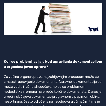
Koji se problemi javljaju kod upravljanja dokumentacijom
u organima javne uprave?
Za većinu organa uprave, najzahtjevnijim procesom može se
smatrati upravljanje dokumentima. Naravno, dokumentacija se
može voditi i ručno ali suočavamo se sa problemom
nedostatka vremena i sve veće količine dokumenata. Danas je
u većini slučajeva dokumentacija uglavnom u papirnom obliku,
nesortirana, često odložena na neodgovarajući način i time je