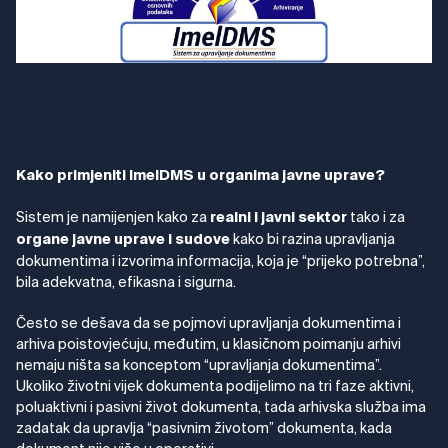
Kako primjeniti ImelDMS u organima javne uprave?
Sistem je namijenjen kako za
tako i za
realni i javni sektor
kako bi razina upravljanja
organe javne uprave i sudove
dokumentima i izvorima informacija, koja je “prijeko potrebna”,
bila adekvatna, efikasna i sigurna.
Često se dešava da se pojmovi upravljanja dokumentima i
arhiva poistovjećuju, međutim, u klasičnom poimanju arhivi
nemaju ništa sa konceptom “upravljanja dokumentima”.
Ukoliko životni vijek dokumenta podijelimo na tri faze aktivni,
poluaktivni i pasivni život dokumenta, tada arhivska služba ima
zadatak da upravlja “pasivnim životom” dokumenta, kada