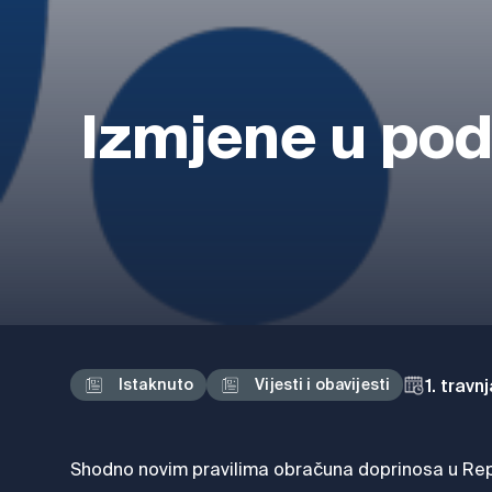
Izmjene u po
1. travn
Istaknuto
Vijesti i obavijesti
Shodno novim pravilima obračuna doprinosa u Repub