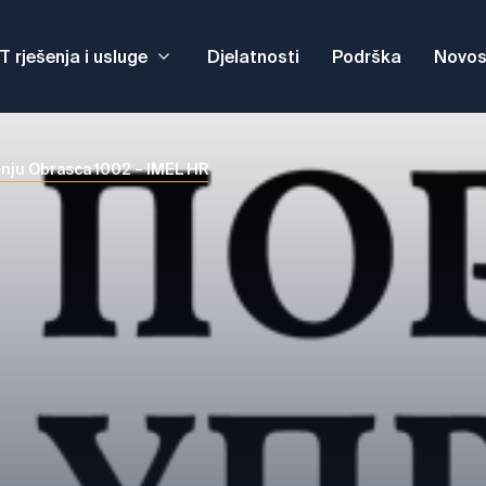
IT rješenja i usluge
Djelatnosti
Podrška
Novos
nju Obrasca 1002 – IMEL HR