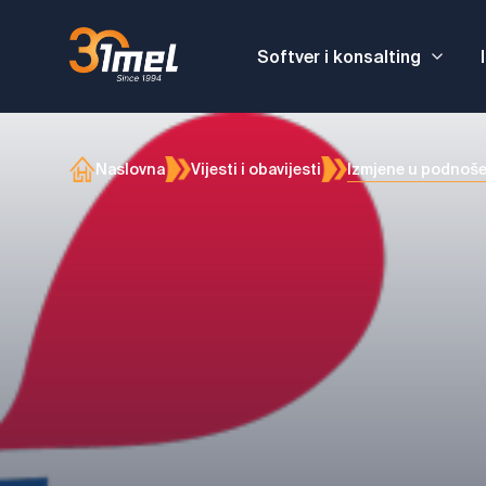
Softver i konsalting
Izmjene u podnoše
Naslovna
Vijesti i obavijesti