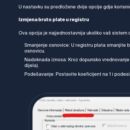
U nastavku su predložene dvije opcije gdje korisn
Izmjena bruto plate u registru
Ova opcija je najjednostavnija ukoliko vaš sistem 
Smanjenje osnovice: U registru plata smanjite b
osnovicu.
Nadoknada iznosa: Kroz dopunsko vrednovanje il
dijela).
Podešavanje: Postavite koeficijent na 1 i podes