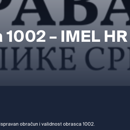
 1002 – IMEL HR
 ispravan obračun i validnost obrasca 1002.