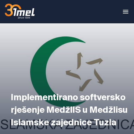
Implementirano softversko
rješenje MedžlIS u Medžlisu
Islamske zajednice Tuzla