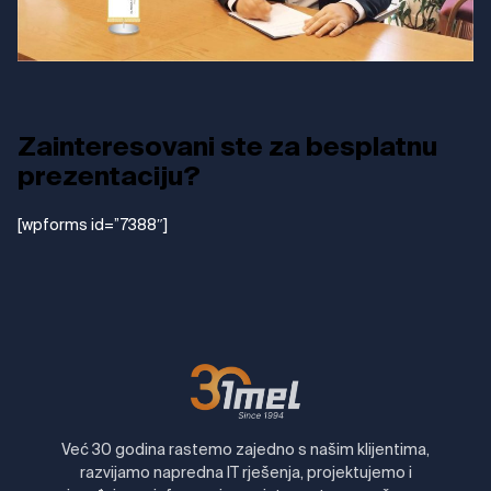
Zainteresovani ste za besplatnu
prezentaciju?
[wpforms id=”7388″]
Već 30 godina rastemo zajedno s našim klijentima,
razvijamo napredna IT rješenja, projektujemo i