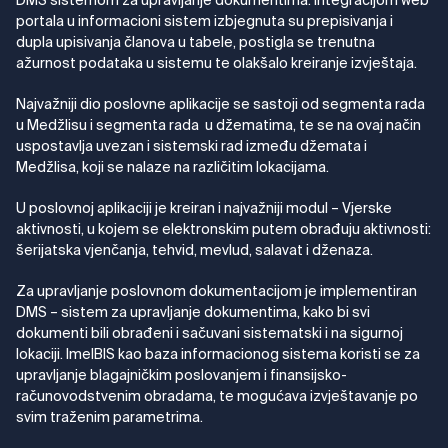
DMS sistemom za upravljanje dokumentima. Integracijom web
portala u informacioni sistem izbjegnuta su prepisivanja i
dupla upisivanja članova u tabele, postigla se trenutna
ažurnost podataka u sistemu te olakšalo kreiranje izvještaja.
Najvažniji dio poslovne aplikacije se sastoji od segmenta rada
u Medžlisu i segmenta rada u džematima, te se na ovaj način
uspostavlja uvezan i sistemski rad između džemata i
Medžlisa, koji se nalaze na različitim lokacijama.
U poslovnoj aplikaciji je kreiran i najvažniji modul – Vjerske
aktivnosti, u kojem se elektronskim putem obrađuju aktivnosti:
šerijatska vjenčanja, tehvid, mevlud, salavat i dženaza.
Za upravljanje poslovnom dokumentacijom je implementiran
DMS – sistem za upravljanje dokumentima, kako bi svi
dokumenti bili obrađeni i sačuvani sistematski i na sigurnoj
lokaciji. ImelBIS kao baza informacionog sistema koristi se za
upravljanje blagajničkim poslovanjem i finansijsko-
računovodstvenim obradama, te mogućava izvještavanje po
svim traženim parametrima.