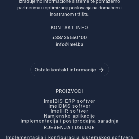
izrađujemo informacione sisteme te pomažemo
partnerima u optimizaciji poslovanja na domaćem i
inostranom tržištu.
KONTAKT INFO
+387 35 550 100
info@imel.ba
Ostale kontakt informacije
PROIZVODI
ImelBIS ERP softver
ImelDMS softver
ImelHR softver
Namjenske aplikacije
Implementacija i postprodajna saradnja
RJEŠENJA I USLUGE
Implementacija i konfiguracija sistemskog softvera