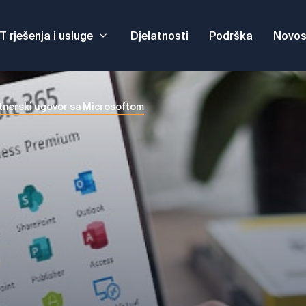
IT rješenja i usluge
Djelatnosti
Podrška
Novos
tnerski ugovor sa Microsoftom