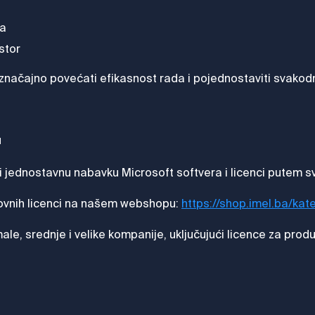
ja
stor
značajno povećati efikasnost rada i pojednostaviti svako
u
i jednostavnu nabavku Microsoft softvera i licenci putem
lovnih licenci na našem webshopu:
https://shop.imel.ba/kat
, srednje i velike kompanije, uključujući licence za produk