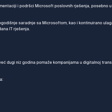
mentaciji i podršci Microsoft poslovnih rješenja, posebno u
odišnje saradnje sa Microsoftom, kao i kontinuirano ulagan
ana IT rješenja.
 već dugi niz godina pomaže kompanijama u digitalnoj trans
a: