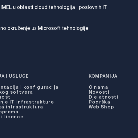
MEL u oblasti cloud tehnologija i poslovnih IT
dno okruženje uz Microsoft tehnologije.
A I USLUGE
KOMPANIJA
tacija i konfiguracija
O nama
kog softvera
Novosti
nost
Djelatnosti
je IT infrastrukture
Podrška
a infrastruktura
Web Shop
 oprema
 i licence