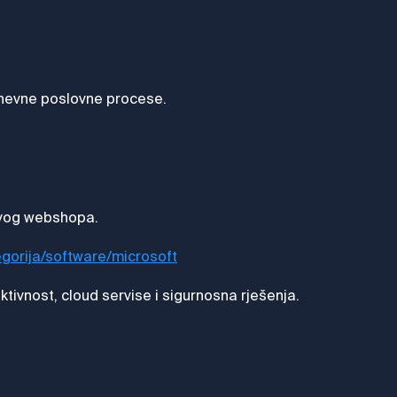
dnevne poslovne procese.
 svog webshopa.
egorija/software/microsoft
tivnost, cloud servise i sigurnosna rješenja.