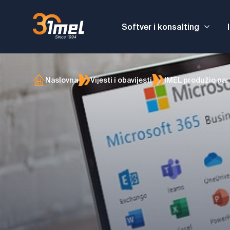
Softver i konsalting
IMEL produžio par
Naslovna
Vijesti i obavijesti