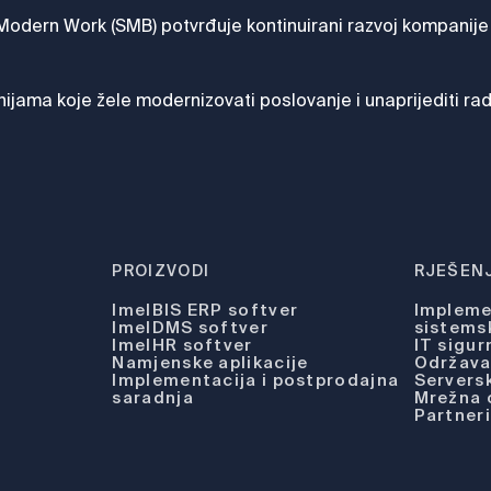
odern Work (SMB) potvrđuje kontinuirani razvoj kompanije I
anijama koje žele modernizovati poslovanje i unaprijediti ra
PROIZVODI
RJEŠENJ
ImelBIS ERP softver
Implemen
ImelDMS softver
sistems
ImelHR softver
IT sigur
Namjenske aplikacije
Održavan
Implementacija i postprodajna
Serversk
saradnja
Mrežna
Partneri