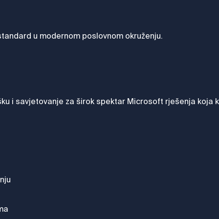
s standard u modernom poslovnom okruženju.
šku i savjetovanje za širok spektar Microsoft rješenja koj
nju
ima