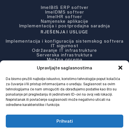
ImelBIS ERP softver
ImelDMS softver
ImelHR softver
Namjenske aplikacije
Implementacija i postprodajna saradnja
RJEŠENJA I USLUGE
Implementacija i konfiguracija sistemskog softvera
IT sigurnost
Održavanje IT infrastrukture
Serverska infrastruktura
Mrežna oprema
Partneri i licence
Upravljajte saglasnostima
KOMPANIJA
O nama
Da bismo pružili najbolje iskustvo, koristimo tehnologije poput kolačića
Novosti
za čuvanje i/ili pristup informacijama o uređaju. Saglasnost sa ovim
Djelatnosti
tehnologijama će nam omogućiti da obrađujemo podatke kao što su
Podrška
ponašanje pri pregledanju ili jedinstveni ID-ovi na ovoj veb lokaciji.
Web Shop
Nepristanak ili povlačenje saglasnosti može negativno uticati na
određene karakteristike i funkcije.
Pratite nas !
Prihvati