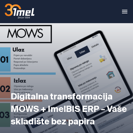
Digitalna transformacija
MOWS + ImelBIS ERP – Vaše
skladište bez papira