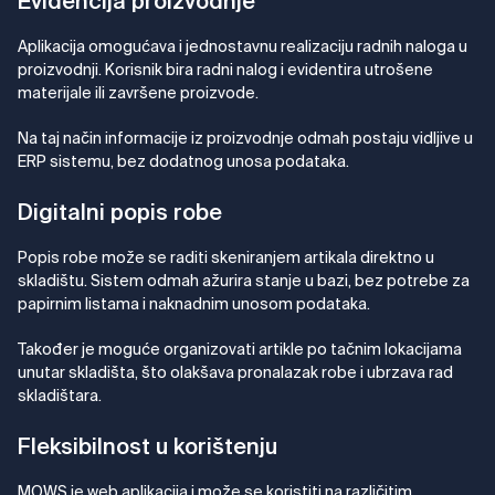
Evidencija proizvodnje
Aplikacija omogućava i jednostavnu realizaciju radnih naloga u
proizvodnji. Korisnik bira radni nalog i evidentira utrošene
materijale ili završene proizvode.
Na taj način informacije iz proizvodnje odmah postaju vidljive u
ERP sistemu, bez dodatnog unosa podataka.
Digitalni popis robe
Popis robe može se raditi skeniranjem artikala direktno u
skladištu. Sistem odmah ažurira stanje u bazi, bez potrebe za
papirnim listama i naknadnim unosom podataka.
Također je moguće organizovati artikle po tačnim lokacijama
unutar skladišta, što olakšava pronalazak robe i ubrzava rad
skladištara.
Fleksibilnost u korištenju
MOWS je web aplikacija i može se koristiti na različitim