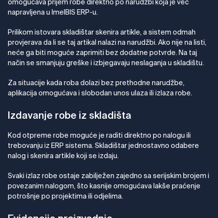
omogućava prijem robe direktno po narudžbi koja je već
napravljena u ImelBIS ERP-u.
Prilikom istovara skladištar skenira artikle, a sistem odmah
provjerava da li se taj artikal nalazi na narudžbi. Ako nije na listi,
neće ga biti moguće zaprimiti bez dodatne potvrde. Na taj
način se smanjuju greške i izbjegavaju neslaganja u skladištu.
Za situacije kada roba dolazi bez prethodne narudžbe,
aplikacija omogućava i slobodan unos ulaza ili izlaza robe.
Izdavanje robe iz skladišta
Kod otpreme robe moguće je raditi direktno po nalogu ili
trebovanju iz ERP sistema. Skladištar jednostavno odabere
nalog i skenira artikle koji se izdaju.
Svaki izlaz robe ostaje zabilježen zajedno sa serijskim brojem i
povezanim nalogom, što kasnije omogućava lakše praćenje
potrošnje po projektima ili odjelima.