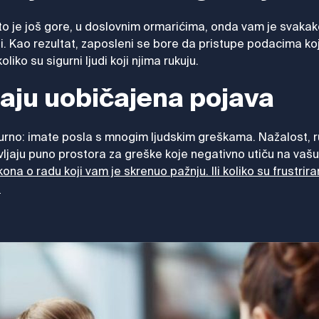
što je još gore, u doslovnim ormarićima, onda vam je svakak
 Kao rezultat, zaposleni se bore da pristupe podacima koji 
iko su sigurni ljudi koji njima rukuju.
aju uobičajena pojava
sigurno: imate posla s mnogim ljudskim greškama. Nažalost, 
ljaju puno prostora za greške koje negativno utiču na vašu
ona o radu koji vam je skrenuo pažnju. Ili koliko su frustrir
.