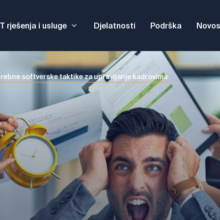
IT rješenja i usluge
Djelatnosti
Podrška
Novos
rebne softverske taktike za upravljanje kadrovima