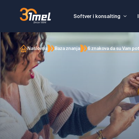
Softver i konsalting
6 znakova da su Vam pot
Naslovna
Baza znanja