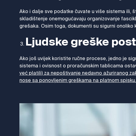
Ako i dalje sve podatke čuvate u više sistema ili, 
skladištenje onemogućavaju organizovanje fascikli.
grešaka. Osim toga, dokumenti su sigurni onoliko kol
Ljudske greške post
Ako još uvijek koristite ručne procese, jedno je 
sistema i ovisnost o proračunskim tablicama ostav
već platili) za nepoštivanje nedavno ažuriranog zak
nose sa ponovljenim greškama na platnom spisku