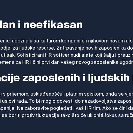
an i neefikasan
lenici upoznaju sa kulturom kompanije i njihovom novom ulo
di odjel za ljudske resurse. Zatrpavanje novih zaposlenika 
 utisak. Sofisticirani HR softver nudi alate koji šalju i pre
vremena za HR i čini prvi dan vašeg novog zaposlenika ugodn
cije zaposlenih i ljudskih
i s prijemom, usklađenošću i platnim spiskom, onda se vje
ni uslovi rada. To bi moglo dovesti do nezadovoljstva zaposl
nije. Ne zaboravite pogledati i vaš HR tim. Ako se čini da 
e boriti protiv fluktuacije tako što će ukloniti fokus sa ruč