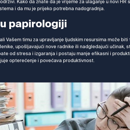
 neodrživi. Kako da znate da je vrijeme za ulaganje u novi H
stema i da mu je prijeko potrebna nadogradnja.
u papirologiji
 ali Vašem timu za upravljanje ljudskim resursima može biti 
enike, upošljavajući nove radnike ili nadgledajući učinak, s
ate od stresa i izgaranja i postaju manje efikasni i produkt
juje opterećenje i povećava produktivnost.