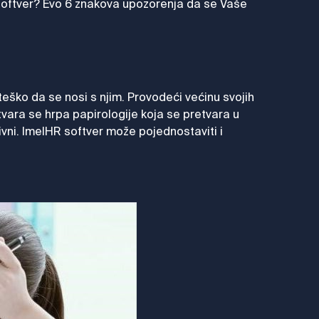
R softver? Evo 6 znakova upozorenja da se Vaše
teško da se nosi s njim. Provodeći većinu svojih
tvara se hrpa papirologije koja se pretvara u
ivni. ImelHR softver može pojednostaviti i