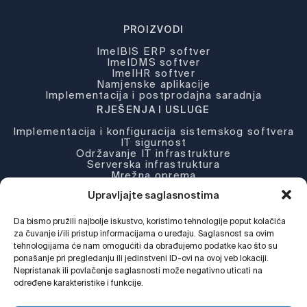
PROIZVODI
ImelBIS ERP softver
ImelDMS softver
ImelHR softver
Namjenske aplikacije
Implementacija i postprodajna saradnja
RJEŠENJA I USLUGE
Implementacija i konfiguracija sistemskog softvera
IT sigurnost
Održavanje IT infrastrukture
Serverska infrastruktura
Mrežna oprema
Partneri i licence
Upravljajte saglasnostima
KOMPANIJA
Da bismo pružili najbolje iskustvo, koristimo tehnologije poput kolačića
O nama
Novosti
za čuvanje i/ili pristup informacijama o uređaju. Saglasnost sa ovim
Djelatnosti
tehnologijama će nam omogućiti da obrađujemo podatke kao što su
Podrška
ponašanje pri pregledanju ili jedinstveni ID-ovi na ovoj veb lokaciji.
Web Shop
Nepristanak ili povlačenje saglasnosti može negativno uticati na
određene karakteristike i funkcije.
Pratite nas !